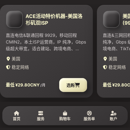
ACE活动特价机器-美国洛
美国
杉矶双ISP
(9
直连电信&联通回程 9929，移动回程
直连&三网回程C
CMIN2，本土ISP运营商，IP 纯净，Gbps
纯净，Gbps
级超大带宽，适合建站、跨境电商、
境电商、TikT
TikTok、ChatGPT 等项目，解锁
Netflix、B
美国
美国
Netflix、BBC、Hulu、Disney+ 等全球主
流平台。测试IP: 
稳定网络
稳定网络
流平台。
最低 ¥29.80CNY
最低 ¥29.80
选购
/月
首页
服务
购物车
服务单
账户